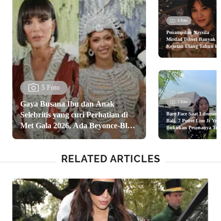
6 Foto
Penampilan Naysila
Mirdad Diberi Banyak
Kejutan Ulang Tahun ke
38, Kenakan Baju Leopa
hingga Denim
5 Foto
Gaya Busana Ibu dan Anak
7 Foto
Selebritis yang curi Perhatian di
Bare Face Saat Liburan 
Bali, 7 Potret Lim Ji Yeo
Met Gala 2026, Ada Beyonce-Blue
Buktikan Pesonanya Tet
Memikat Tanpa Makeup
Ivy hingga Kim Kardashian-Kris
Tebal
Jenner
RELATED ARTICLES