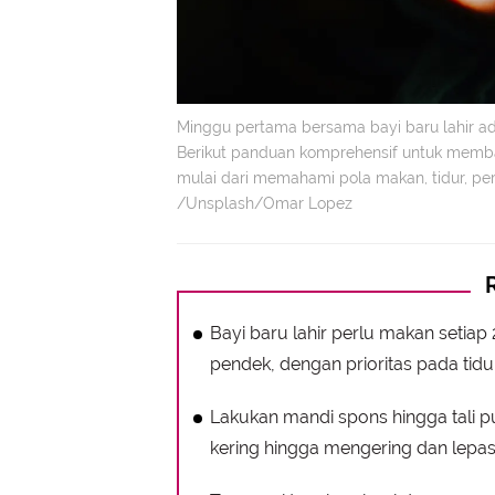
Minggu pertama bersama bayi baru lahir ad
Berikut panduan komprehensif untuk memb
mulai dari memahami pola makan, tidur, per
/Unsplash/Omar Lopez
Bayi baru lahir perlu makan setiap 
pendek, dengan prioritas pada tidu
Lakukan mandi spons hingga tali pus
kering hingga mengering dan lepas 