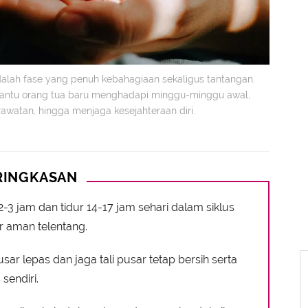
alah fase yang penuh kebahagiaan sekaligus tantangan.
antu orang tua baru menghadapi minggu-minggu awal,
awatan, hingga menjaga kesejahteraan diri.
RINGKASAN
2-3 jam dan tidur 14-17 jam sehari dalam siklus
r aman telentang.
ar lepas dan jaga tali pusar tetap bersih serta
sendiri.