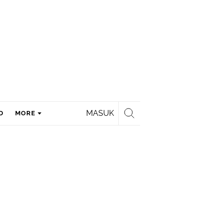
MASUK
D
MORE