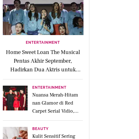
ENTERTAINMENT
Home Sweet Loan The Musical
Pentas Akhir September,
Hadirkan Dua Aktris untuk
Peran Kaluna
ENTERTAINMENT
Nuansa Merah-Hitam
nan Glamor di Red
Carpet Serial Vidio,
Jakarta Undercover:
Members Only
BEAUTY
Kulit Sensitif Sering