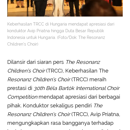
Keberhasilan TRCC di Hungaria mendapat apresiasi dari
konduktor Avip Priatna hingga Duta Besar Republik
Indonesia untuk Hungaria. (Foto/Dok: The Resonanz
Children’s Choir)
Dilansir dari siaran pers
The Resonanz
Children’s Choir
(TRCC), Keberhasilan The
Resonanz Children’s Choir
(TRCC) meraih
prestasi di
30th Béla Bartók International Choir
Competition
mendapat apresiasi dari berbagai
pihak. Konduktor sekaligus pendiri
The
Resonanz Children’s Choir
(TRCC), Avip Priatna,
mengungkapkan rasa bangganya terhadap