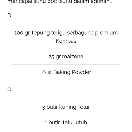
mencapai suhu 60c (suhu dalam adonan )
B :
100 gr Tepung terigu serbaguna premium
Kompas
25 gr maizena
½ st Baking Powder
C :
3 butir kuning Telur
1 butir telur utuh