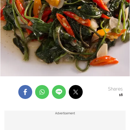
Shares
16
Advertisement