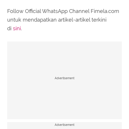
Follow Official WhatsApp Channel Fimela.com
SUBMIT REVIEW
untuk mendapatkan artikel-artikel terkini
di
sini
.
Advertisement
Advertisement