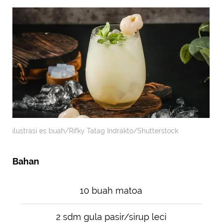
ilustrasi es buah/Rifky Tatag Indrakto/Shutterstock
Bahan
10 buah matoa
2 sdm gula pasir/sirup leci