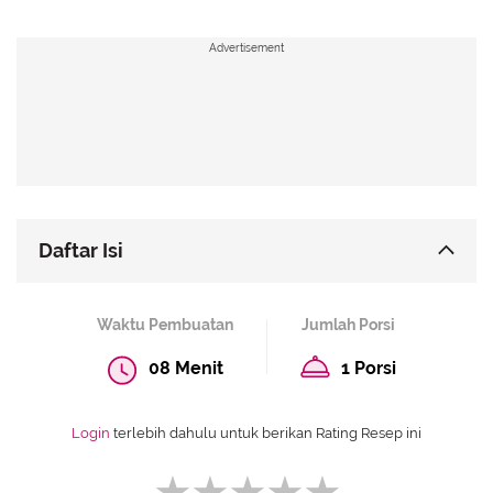
Advertisement
Daftar Isi
Resep Es Matoa Segar
Waktu Pembuatan
Jumlah Porsi
Resep Es Asam Jawa
08 Menit
1 Porsi
Resep Es Buah Markisa
Resep Es Limun Jeruk Nipis
Login
terlebih dahulu untuk berikan Rating Resep ini
Resep Es Tomat Segar
Resep Es Kuwut Mentimun