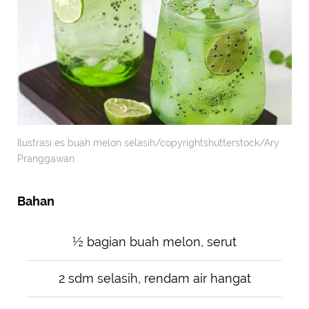
Ilustrasi es buah melon selasih/copyrightshutterstock/Ary
Pranggawan
Bahan
½ bagian buah melon, serut
2 sdm selasih, rendam air hangat