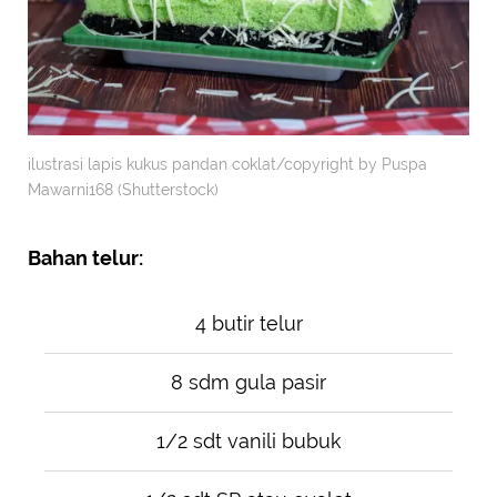
ilustrasi lapis kukus pandan coklat/copyright by Puspa
Mawarni168 (Shutterstock)
Bahan telur:
4 butir telur
8 sdm gula pasir
1/2 sdt vanili bubuk