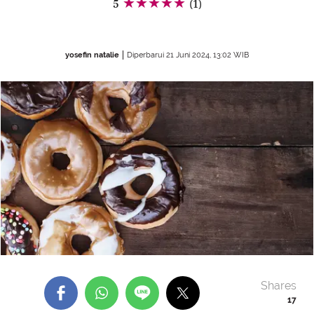
5
(1)
yosefin natalie
Diperbarui 21 Juni 2024, 13:02 WIB
Shares
17