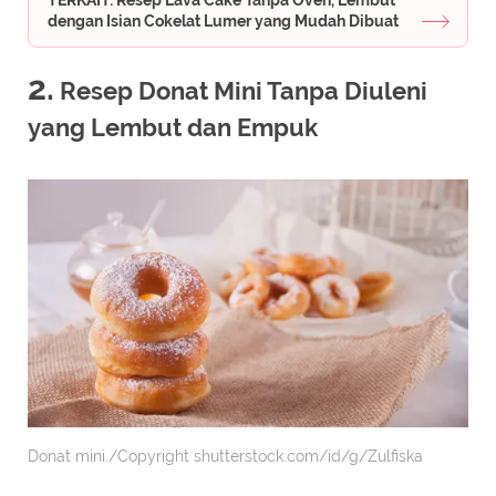
TERKAIT: Resep Lava Cake Tanpa Oven, Lembut
dengan Isian Cokelat Lumer yang Mudah Dibuat
2.
Resep Donat Mini Tanpa Diuleni
yang Lembut dan Empuk
Donat mini./Copyright shutterstock.com/id/g/Zulfiska