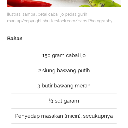
Ilustrasi sambal petai cabai ijo pedas gurih
mantap/copyright shutterstock.com/Habs Photography
Bahan
150 gram cabai ijo
2 siung bawang putih
3 butir bawang merah
½ sdt garam
Penyedap masakan (micin), secukupnya