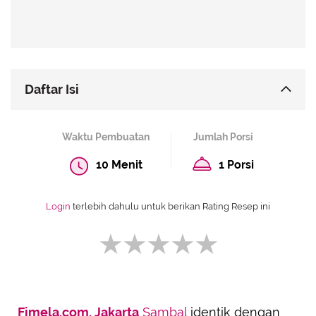
Daftar Isi
Resep Sambal Ikan Asin
Waktu Pembuatan
Jumlah Porsi
Resep Sambal Goreng Tahu
10 Menit
1 Porsi
Resep Sambal Cumi
Resep Sambal Ijo
Login
terlebih dahulu untuk berikan Rating Resep ini
Fimela.com, Jakarta
Sambal
identik dengan
SUBMIT REVIEW