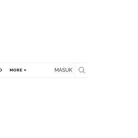
MASUK
D
MORE