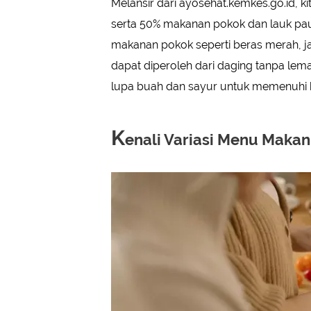
Melansir dari ayosehat.kemkes.go.id, k
serta 50% makanan pokok dan lauk pauk
makanan pokok seperti beras merah, ja
dapat diperoleh dari daging tanpa lemak,
lupa buah dan sayur untuk memenuhi ke
K
enali Variasi Menu Makan