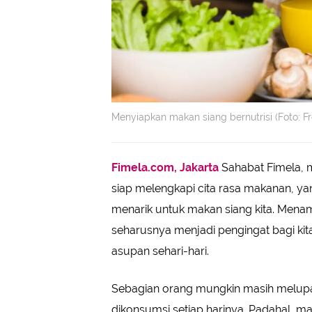
Menyiapkan makan siang bernutrisi (Foto: F
Fimela.com, Jakarta
Sahabat Fimela, m
siap melengkapi cita rasa makanan, ya
menarik untuk makan siang kita. Menamb
seharusnya menjadi pengingat bagi ki
asupan sehari-hari.
Sebagian orang mungkin masih melup
dikonsumsi setiap harinya. Padahal, ma