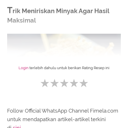
T
rik Meniriskan Minyak Agar Hasil
Maksimal
Login
terlebih dahulu untuk berikan Rating Resep ini
Jamur Krispi (sumber gambar: vemale.com)
Follow Official WhatsApp Channel Fimela.com
SUBMIT REVIEW
untuk mendapatkan artikel-artikel terkini
Untuk menghindari jamur yang berminyak,
di
sini
.