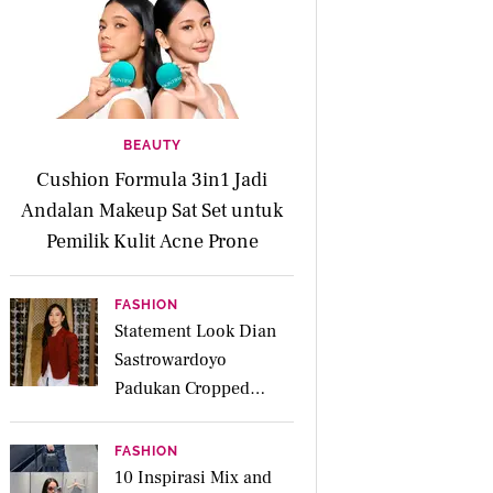
BEAUTY
Cushion Formula 3in1 Jadi
Andalan Makeup Sat Set untuk
Pemilik Kulit Acne Prone
FASHION
Statement Look Dian
Sastrowardoyo
Padukan Cropped
Beskap dan Ripped
Jeans, Hadirkan Pesona
FASHION
Kartini yang Edgy
10 Inspirasi Mix and