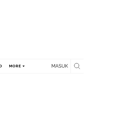
MASUK
D
MORE