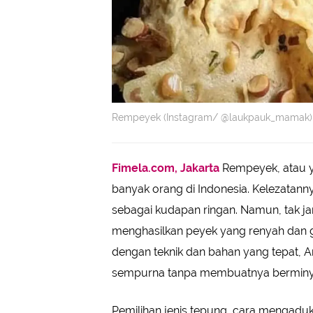
Rempeyek (Instagram/ @laukpauk_mamak)
Fimela.com, Jakarta
Rempeyek, atau ya
banyak orang di Indonesia. Kelezatanny
sebagai kudapan ringan. Namun, tak j
menghasilkan peyek yang renyah dan g
dengan teknik dan bahan yang tepat,
sempurna tanpa membuatnya berminy
Pemilihan jenis tepung, cara mengadu