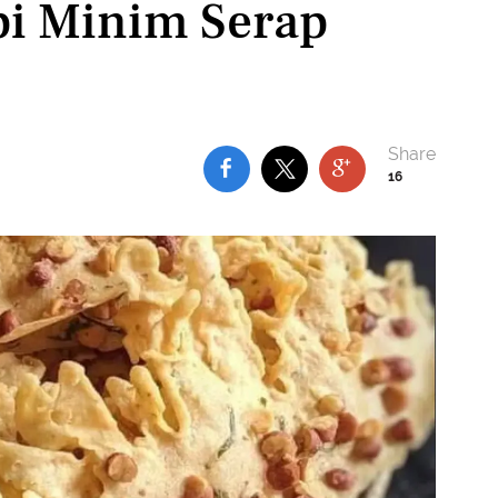
api Minim Serap
16