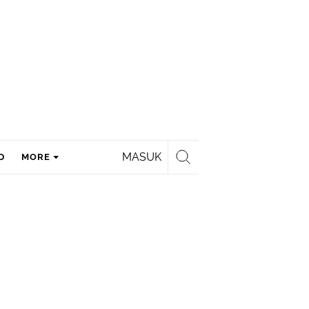
MASUK
D
MORE