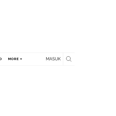
MASUK
D
MORE