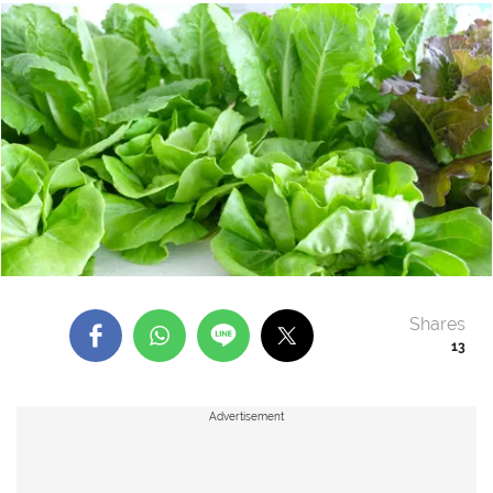
Shares
13
Advertisement