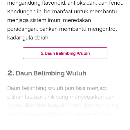
mengandung flavonoid, antioksidan, dan fenol.
Kandungan ini bermanfaat untuk membantu
menjaga sistem imun, meredakan
peradangan, bahkan membantu mengontrol
kadar gula darah.
2. Daun Belimbing Wuluh
2.
Daun Belimbing Wuluh
Daun belimbing wuluh pun bisa menjadi
pilihan lalapan unik yang menyegarkan dan
jarang diketahui banyak orang. Rasanya yang
khas, dengan sedikit asam dan sepat, justru
memberi sensasi berbeda saat disantap