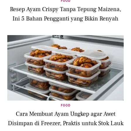
FOOD
Resep Ayam Crispy Tanpa Tepung Maizena,
Ini 5 Bahan Pengganti yang Bikin Renyah
FOOD
Cara Membuat Ayam Ungkep agar Awet
Disimpan di Freezer, Praktis untuk Stok Lauk