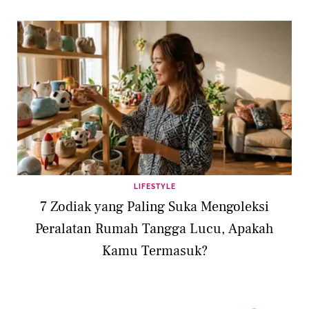
LIFESTYLE
7 Zodiak yang Paling Suka Mengoleksi
Peralatan Rumah Tangga Lucu, Apakah
Kamu Termasuk?