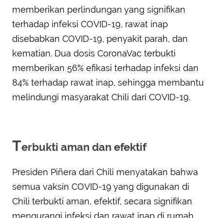
memberikan perlindungan yang signifikan
terhadap infeksi COVID-19, rawat inap
disebabkan COVID-19, penyakit parah, dan
kematian. Dua dosis CoronaVac terbukti
memberikan 56% efikasi terhadap infeksi dan
84% terhadap rawat inap, sehingga membantu
melindungi masyarakat Chili dari COVID-19.
T
erbukti aman dan efektif
Presiden Piñera dari Chili menyatakan bahwa
semua vaksin COVID-19 yang digunakan di
Chili terbukti aman, efektif, secara signifikan
mengurangi infeksi dan rawat inap di rumah