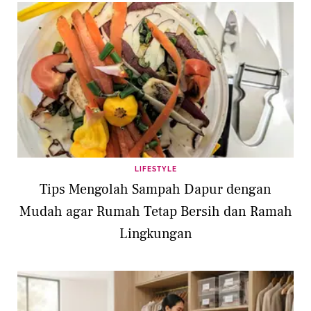
LIFESTYLE
Tips Mengolah Sampah Dapur dengan
Mudah agar Rumah Tetap Bersih dan Ramah
Lingkungan