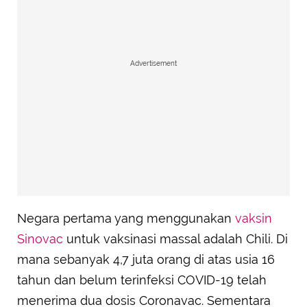
Advertisement
Negara pertama yang menggunakan
vaksin
Sinovac
untuk vaksinasi massal adalah Chili. Di
mana sebanyak 4,7 juta orang di atas usia 16
tahun dan belum terinfeksi COVID-19 telah
menerima dua dosis Coronavac. Sementara