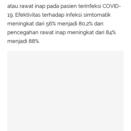
atau rawat inap pada pasien terinfeksi COVID-
19. Efektivitas terhadap infeksi simtomatik
meningkat dari 56% menjadi 80,2% dan
pencegahan rawat inap meningkat dari 84%
menjadi 88%.