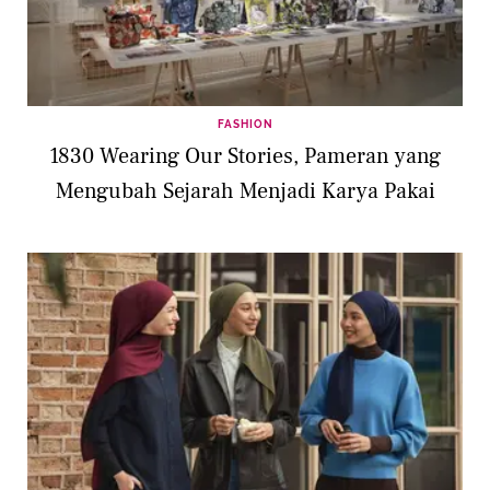
FASHION
1830 Wearing Our Stories, Pameran yang
Mengubah Sejarah Menjadi Karya Pakai