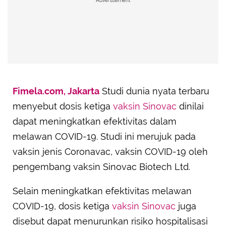
Advertisement
Fimela.com, Jakarta
Studi dunia nyata terbaru
menyebut dosis ketiga
vaksin Sinovac
dinilai
dapat meningkatkan efektivitas dalam
melawan COVID-19. Studi ini merujuk pada
vaksin jenis Coronavac, vaksin COVID-19 oleh
pengembang vaksin Sinovac Biotech Ltd.
Selain meningkatkan efektivitas melawan
COVID-19, dosis ketiga
vaksin Sinovac
juga
disebut dapat menurunkan risiko hospitalisasi