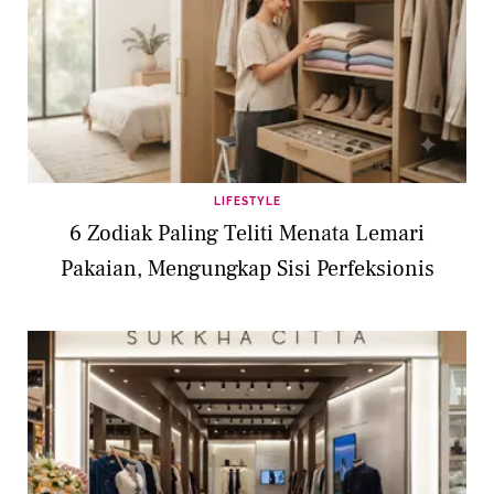
LIFESTYLE
6 Zodiak Paling Teliti Menata Lemari
Pakaian, Mengungkap Sisi Perfeksionis