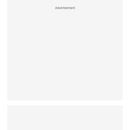
Advertisement