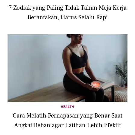
7 Zodiak yang Paling Tidak Tahan Meja Kerja
Berantakan, Harus Selalu Rapi
HEALTH
Cara Melatih Pernapasan yang Benar Saat
Angkat Beban agar Latihan Lebih Efektif