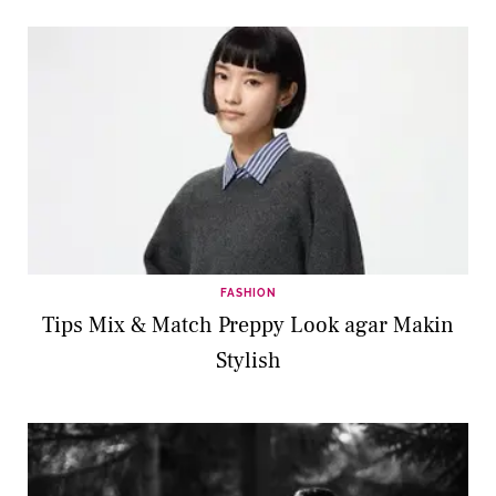
FASHION
Tips Mix & Match Preppy Look agar Makin
Stylish