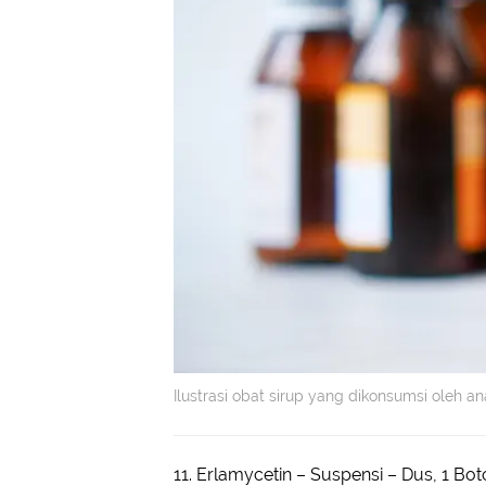
Ilustrasi obat sirup yang dikonsumsi oleh an
11. Erlamycetin – Suspensi – Dus, 1 Bo