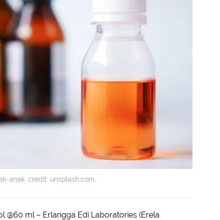
ak-anak. credit: unsplash.com.
tol @60 ml – Erlangga Edi Laboratories (Erela