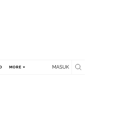
MASUK
D
MORE