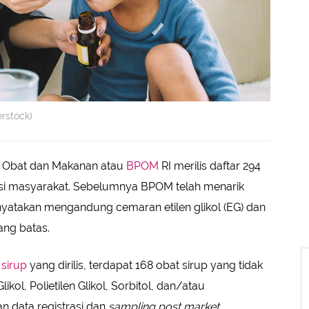
erstock)
Obat dan Makanan atau
BPOM
RI merilis daftar 294
si masyarakat. Sebelumnya BPOM telah menarik
inyatakan mengandung cemaran etilen glikol (EG) dan
ang batas.
 sirup
yang dirilis, terdapat 168 obat sirup yang tidak
ol, Polietilen Glikol, Sorbitol, dan/atau
an data registrasi dan
sampling post market
.