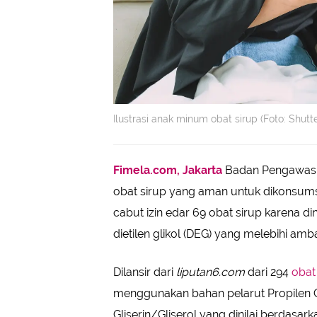
Ilustrasi anak minum obat sirup (Foto: Shutt
Fimela.com, Jakarta
Badan Pengawas 
obat sirup yang aman untuk dikonsum
cabut izin edar 69 obat sirup karena d
dietilen glikol (DEG) yang melebihi amb
Dilansir dari
liputan6.com
dari 294
obat
menggunakan bahan pelarut Propilen Glik
Gliserin/Gliserol yang dinilai berdasark