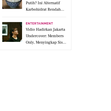
Putih? Ini Alternatif
Karbohidrat Rendah
Glikemik yang Bikin
Kenyang Lebih Lama
ENTERTAINMENT
Vidio Hadirkan Jakarta
Undercover: Members
Only, Menyingkap Sisi
Gelap Jakarta