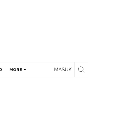
MASUK
D
MORE