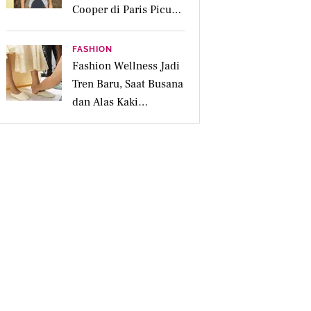
Cooper di Paris Picu
Spekulasi Menikah,
Berapa Harganya?
FASHION
Fashion Wellness Jadi
Tren Baru, Saat Busana
dan Alas Kaki
Membantu Mood Lebih
Positif