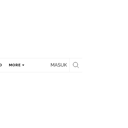
MASUK
D
MORE