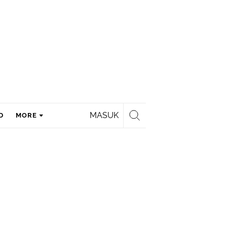
MASUK
D
MORE