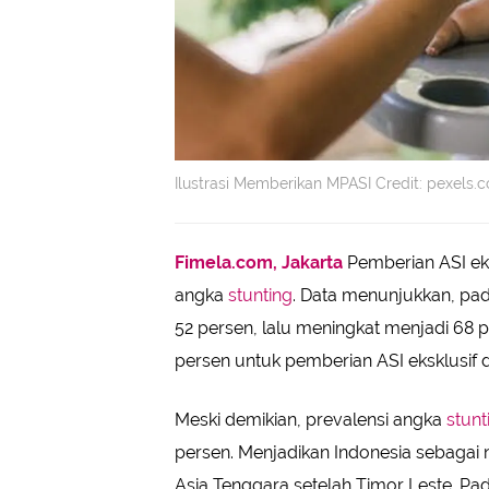
Ilustrasi Memberikan MPASI Credit: pexels
Fimela.com, Jakarta
Pemberian ASI ekl
angka
stunting
. Data menunjukkan, pada
52 persen, lalu meningkat menjadi 68
persen untuk pemberian ASI eksklusif d
Meski demikian, prevalensi angka
stunt
persen. Menjadikan Indonesia sebagai n
Asia Tenggara setelah Timor Leste. Pa