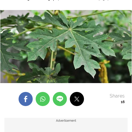
Shares
16
Advertisement