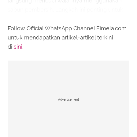
langsung mencuci wajahnya menggunakan
sabun pembersih. Langkah ini penting untuk
menghilangkan minyak berlebih serta kotoran
yang menempel di kulit setelah semalaman
Follow Official WhatsApp Channel Fimela.com
beristirahat.
untuk mendapatkan artikel-artikel terkini
di
sini
.
Advertisement