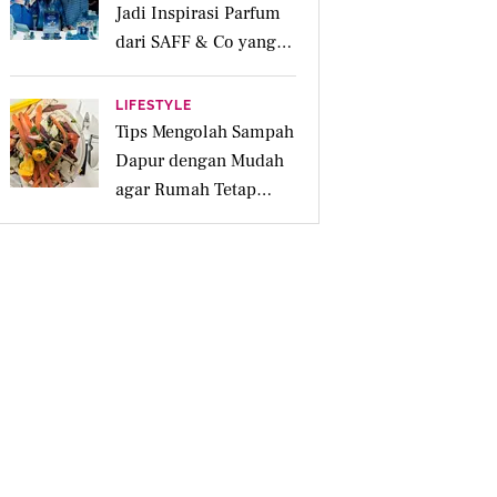
Jadi Inspirasi Parfum
dari SAFF & Co yang
Beraroma Hangat dan
Memikat
LIFESTYLE
Tips Mengolah Sampah
Dapur dengan Mudah
agar Rumah Tetap
Bersih dan Ramah
Lingkungan