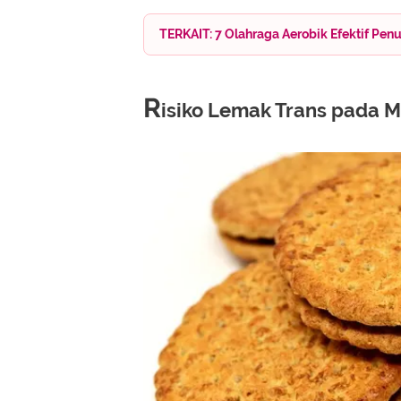
TERKAIT: 7 Olahraga Aerobik Efektif Pen
R
isiko Lemak Trans pada 