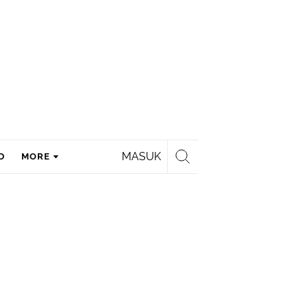
MASUK
D
MORE