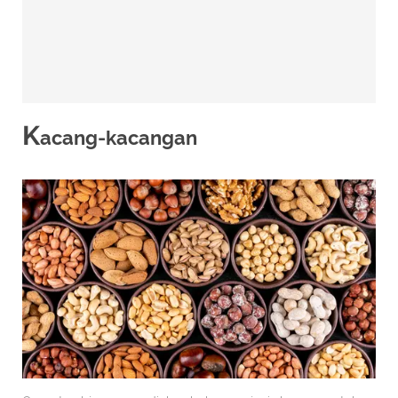
K
acang-kacangan