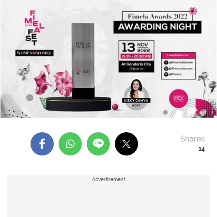
Shares
14
Advertisement