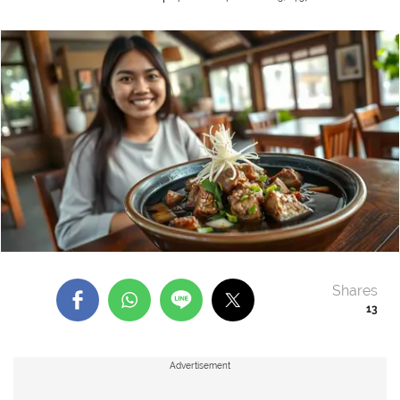
Shares
13
Advertisement