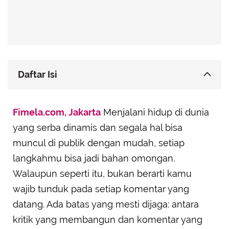
Daftar Isi
Dengarkan Seperlunya, Saring dengan Bijak
Fimela.com, Jakarta
Menjalani hidup di dunia
Jangan Bereaksi Emosional, Ambil Alih Kendali
yang serba dinamis dan segala hal bisa
Tunjukkan Batas yang Sehat dan Lebih Tegas
muncul di publik dengan mudah, setiap
Ubah Komentar Sinis Jadi Bukti Nyata
langkahmu bisa jadi bahan omongan.
Jauhkan Diri dari Lingkaran Penghakiman
Walaupun seperti itu, bukan berarti kamu
wajib tunduk pada setiap komentar yang
datang. Ada batas yang mesti dijaga: antara
kritik yang membangun dan komentar yang