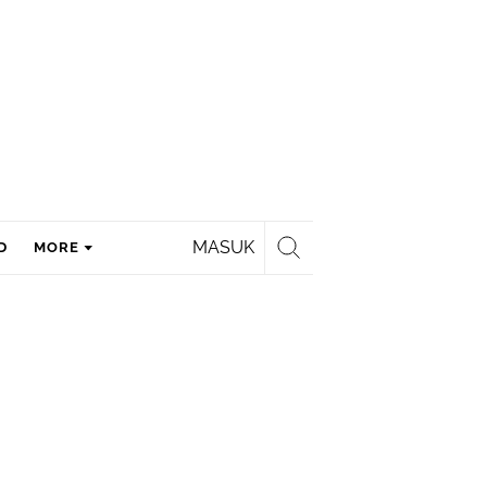
MASUK
D
MORE