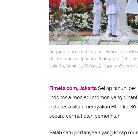
Anggota Pasukan Pengibar Bendera (Paskib
dalam rangka Upacara Peringatan Detik-det
Jakarta, Senin (17/8/2015). (Liputan6.com/Fa
Fimela.com, Jakarta
Setiap tahun, pe
Indonesia menjadi momen yang dinanti-
Indonesia akan merayakan HUT ke-80 d
secara cermat oleh pemerintah.
Salah satu pertanyaan yang kerap mu