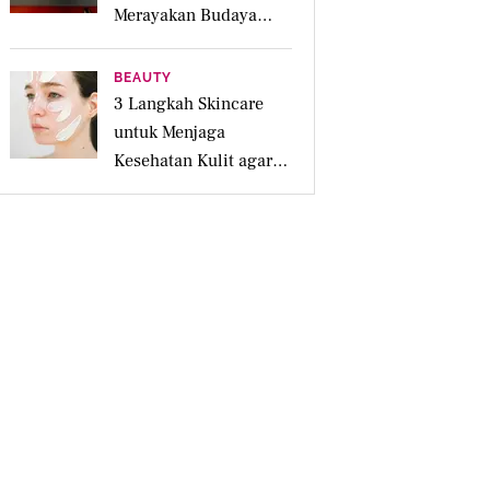
Merayakan Budaya
Lokal Lewat 4
Pengalaman Inspiratif
BEAUTY
3 Langkah Skincare
untuk Menjaga
Kesehatan Kulit agar
Tetap Lembap
Sepanjang Hari