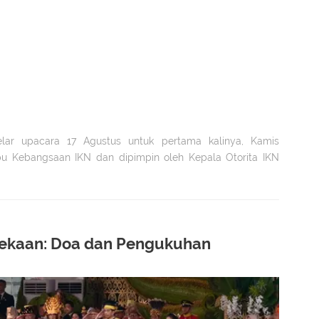
lar upacara 17 Agustus untuk pertama kalinya, Kamis
mbu Kebangsaan IKN dan dipimpin oleh Kepala Otorita IKN
ekaan: Doa dan Pengukuhan