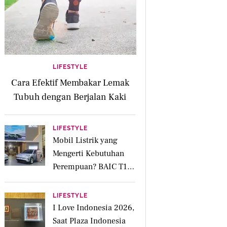
LIFESTYLE
Cara Efektif Membakar Lemak
Tubuh dengan Berjalan Kaki
LIFESTYLE
Mobil Listrik yang
Mengerti Kebutuhan
Perempuan? BAIC T1
Punya Kabin Lapang
hingga Fitur Parkir
LIFESTYLE
Otomatis
I Love Indonesia 2026,
Saat Plaza Indonesia