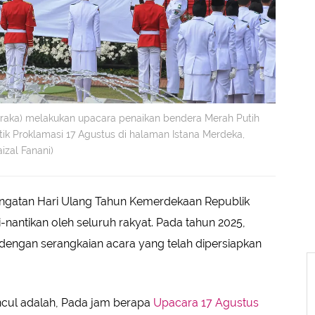
raka) melakukan upacara penaikan bendera Merah Putih
ik Proklamasi 17 Agustus di halaman Istana Merdeka,
izal Fanani)
ringatan Hari Ulang Tahun Kemerdekaan Republik
nantikan oleh seluruh rakyat. Pada tahun 2025,
engan serangkaian acara yang telah dipersiapkan
ncul adalah, Pada jam berapa
Upacara 17 Agustus