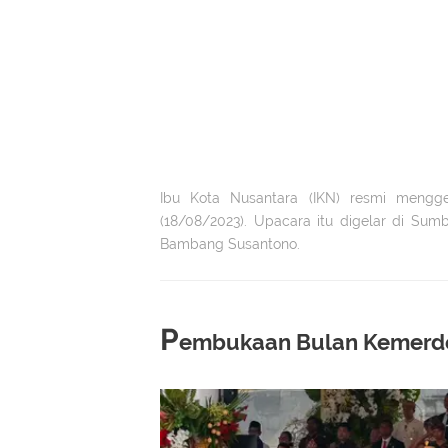
Ibu Kota Nusantara (IKN) resmi mengge
(18/08/2023). Upacara itu digelar di Su
Bambang Susantono.
P
embukaan Bulan Kemerd