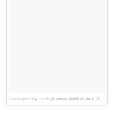
A photo posted by meedt (@rahmad_khoiri)
on
Jun 6, 2015 at 9:41pm PDT