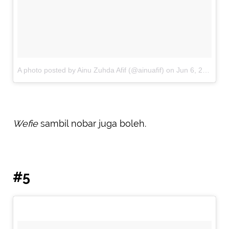
A photo posted by Ainu Zuhda Afif (@ainuafif)
on
Jun 6, 2015 at 10:12pm PDT
Wefie
sambil nobar juga boleh.
#5