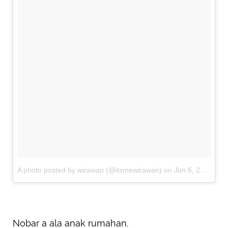
A photo posted by wirawan (@itsmewirawan)
on
Jun 6, 2015 at 11:23pm PDT
Nobar a ala anak rumahan.