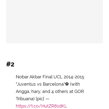
#2
Nobar Akbar Final UCL 2014-2015
"Juventus vs Barcelona"⚽️ (with
Angga, hary, and 4 others at GOR
Tribuana) [pic] —
https://t.co/HutZR81dKL