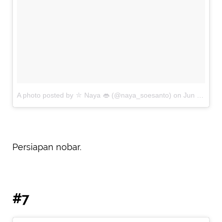
A photo posted by ⛥ Naya 👄 (@naya_soesanto)
on
Jun 6, 2015 at 10:18pm PDT
Persiapan nobar.
#7