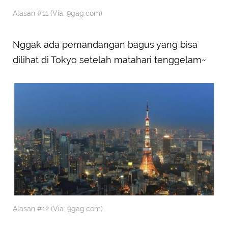
Alasan #11 (Via: 9gag.com)
Nggak ada pemandangan bagus yang bisa
dilihat di Tokyo setelah matahari tenggelam~
Alasan #12 (Via: 9gag.com)