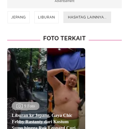
Advertisement
JEPANG
LIBURAN
HASHTAG LAINNYA...
FOTO TERKAIT
9 Foto
Liburan ke Jepang, Gaya Chic
Febby Rastanty dari Kostum
Sumo hingga Rok Leopard Curi