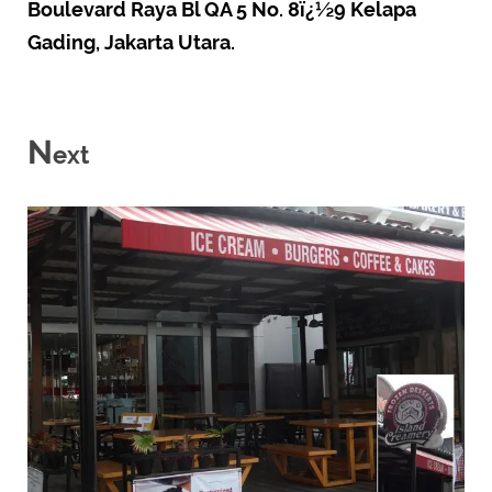
Boulevard Raya Bl QA 5 No. 8ï¿½9 Kelapa
Gading, Jakarta Utara.
N
ext