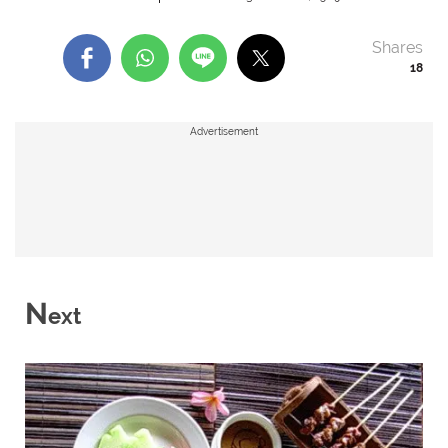
Shares
18
Advertisement
N
ext