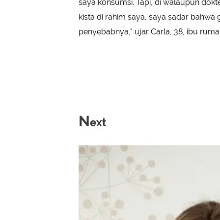
saya konsumsi. Tapi, di walaupun dok
kista di rahim saya, saya sadar bahwa 
penyebabnya," ujar Carla, 38, ibu rum
N
ext