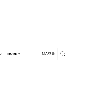
MASUK
D
MORE