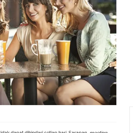
dak dapat dihindari setiap hari. Sarapan,
meeting
,