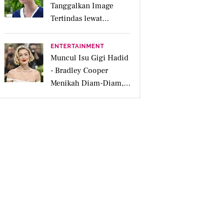
Tanggalkan Image
Tertindas lewat
Sinetron SCTV Biarkan
Hati Bicara
ENTERTAINMENT
Muncul Isu Gigi Hadid
- Bradley Cooper
Menikah Diam-Diam,
Dipicu Cincin Kawin
Brand Prancis