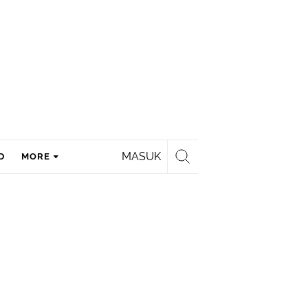
MASUK
D
MORE