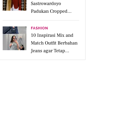
Sastrowardoyo
Padukan Cropped
Beskap dan Ripped
Jeans, Hadirkan Pesona
FASHION
Kartini yang Edgy
10 Inspirasi Mix and
Match Outfit Berbahan
Jeans agar Tetap
Tampil Stylish