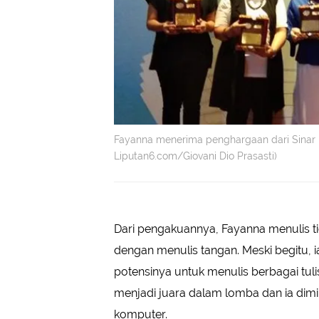
Fayanna menerima penghargaan dari Sinar Du
Liputan6.com/Giovani Dio Prasasti)
Dari pengakuannya, Fayanna menulis t
dengan menulis tangan. Meski begitu, i
potensinya untuk menulis berbagai tul
menjadi juara dalam lomba dan ia dimin
komputer.