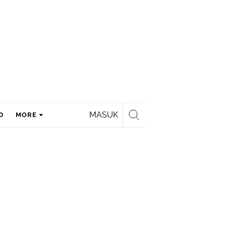
MASUK
D
MORE