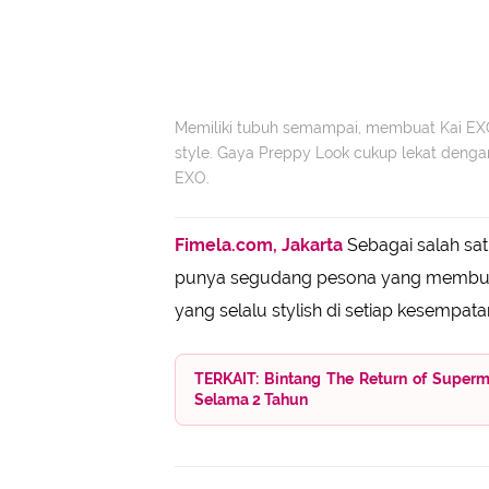
Memiliki tubuh semampai, membuat Kai EX
style. Gaya Preppy Look cukup lekat dengan
EXO.
Fimela.com, Jakarta
Sebagai salah sa
punya segudang pesona yang membuat
yang selalu stylish di setiap kesempatan
TERKAIT: Bintang The Return of Superm
Selama 2 Tahun