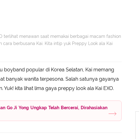
O terlihat menawan saat memakai berbagai macam fashion
 cara berbusana Kai. Kita intip yuk Preppy Look ala Kai
tu boyband popular di Korea Selatan, Kai memang
 banyak wanita terpesona. Salah satunya gayanya
. Yuk! kita lihat lima gaya preppy look ala Kai EXO.
an Go Ji Yong Ungkap Telah Bercerai, Dirahasiakan