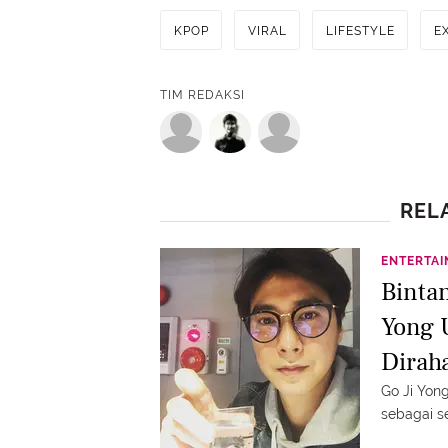
KPOP
VIRAL
LIFESTYLE
E
TIM REDAKSI
REL
ENTERTA
Binta
Yong 
Dirah
Go Ji Yo
sebagai s