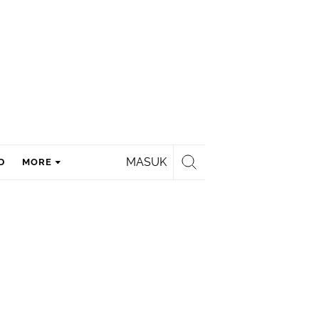
MASUK
D
MORE