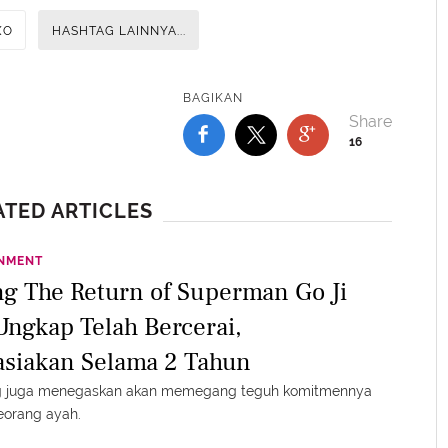
XO
HASHTAG LAINNYA...
BAGIKAN
16
ATED ARTICLES
INMENT
ng The Return of Superman Go Ji
Ungkap Telah Bercerai,
asiakan Selama 2 Tahun
ng juga menegaskan akan memegang teguh komitmennya
eorang ayah.