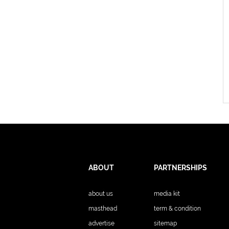
ABOUT
PARTNERSHIPS
about us
media kit
masthead
term & condition
advertise
sitemap