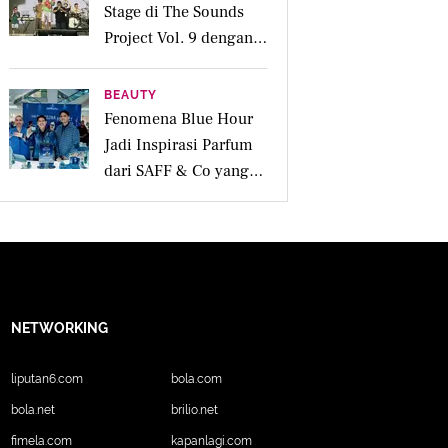
Stage di The Sounds
Project Vol. 9 dengan
Deretan Hitsnya
BEAUTY
Fenomena Blue Hour
Jadi Inspirasi Parfum
dari SAFF & Co yang
Beraroma Hangat dan
Memikat
NETWORKING
liputan6.com
bola.com
bola.net
brilio.net
fimela.com
kapanlagi.com