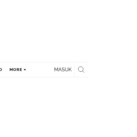
MASUK
D
MORE