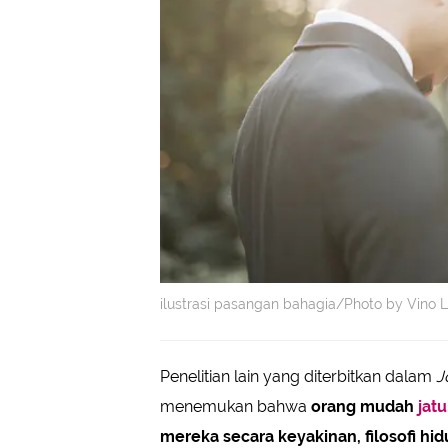
ilustrasi pasangan bahagia/Photo by Vino L
Penelitian lain yang diterbitkan dalam
J
menemukan bahwa
orang mudah
jatu
mereka secara keyakinan, filosofi hid