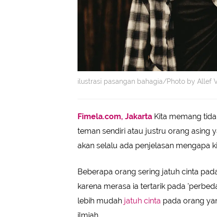
ilustrasi pasangan bahagia/Photo by Allef 
Fimela.com, Jakarta
Kita memang tida
teman sendiri atau justru orang asin
akan selalu ada penjelasan mengapa kit
Beberapa orang sering jatuh cinta pad
karena merasa ia tertarik pada 'perbed
lebih mudah
jatuh cinta
pada orang yang
ilmiah.