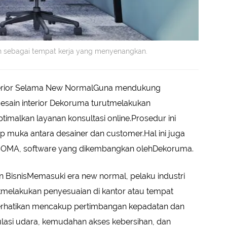
ah sebagai tempat kerja yang menyenangkan.
nterior Selama New NormalGuna mendukung
desain interior Dekoruma turutmelakukan
malkan layanan konsultasi online.Prosedur ini
tap muka antara desainer dan customer.Hal ini juga
 SOMA, software yang dikembangkan olehDekoruma.
an BisnisMemasuki era new normal, pelaku industri
tukmelakukan penyesuaian di kantor atau tempat
erhatikan mencakup pertimbangan kepadatan dan
kulasi udara, kemudahan akses kebersihan, dan