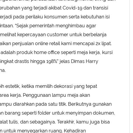
erubahan yang terjadi akibat Covid-19 dan transisi
 terjadi pada perilaku konsumen serta kebutuhan isi
ntaan. “Sejak pemerintah menghimbau agar
mimelihat kepercayaan customer untuk berbelanja
ikan penjualan online retail kami mencapai 2x lipat.
adalah produk home office seperti meja kerja, kursi
gkat drastis hingga 198%” jelas Dimas Harry
ma.
ebih estetik, ketika memilih dekorasi yang tepat
area kerja. Penggunaan lampu meja akan
mpu diarahkan pada satu titik. Berikutnya gunakan
an barang seperti folder untuk menyimpan dokumen,
t tulis, dan sebagainya. Terakhir, kamu juga bisa
en untuk menyegarkan ruang. Kehadiran