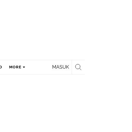
MASUK
D
MORE