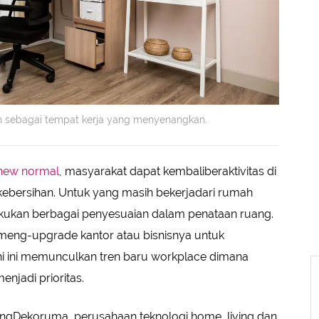
ah sebagai tempat kerja yang menyenangkan.
new normal
, masyarakat dapat kembaliberaktivitas di
kebersihan. Untuk yang masih bekerjadari rumah
kukan berbagai penyesuaian dalam penataan ruang.
 meng-upgrade kantor atau bisnisnya untuk
 ini ini memunculkan tren baru workplace dimana
njadi prioritas.
ingDekoruma, perusahaan teknologi home, living dan