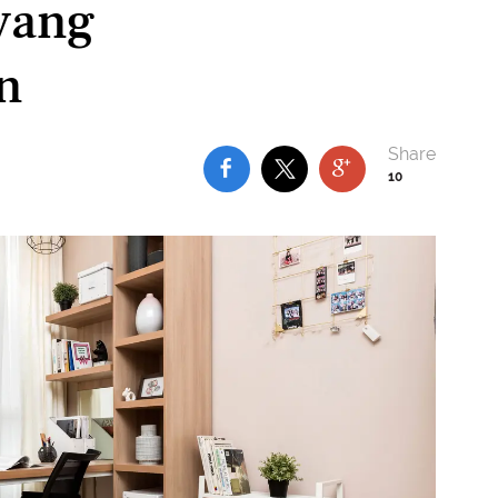
yang
n
10