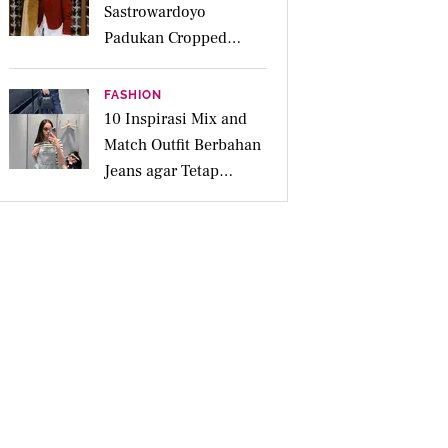
Sastrowardoyo
Padukan Cropped
Beskap dan Ripped
Jeans, Hadirkan Pesona
FASHION
Kartini yang Edgy
10 Inspirasi Mix and
Match Outfit Berbahan
Jeans agar Tetap
Tampil Stylish