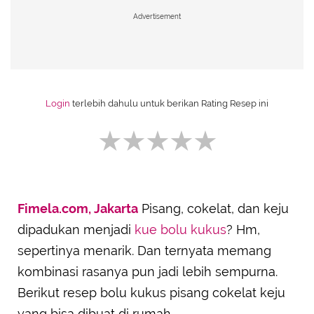
Advertisement
Login
terlebih dahulu untuk berikan Rating Resep ini
Fimela.com, Jakarta
Pisang, cokelat, dan keju
SUBMIT REVIEW
dipadukan menjadi
kue bolu kukus
? Hm,
sepertinya menarik. Dan ternyata memang
kombinasi rasanya pun jadi lebih sempurna.
Berikut resep bolu kukus pisang cokelat keju
yang bisa dibuat di rumah.