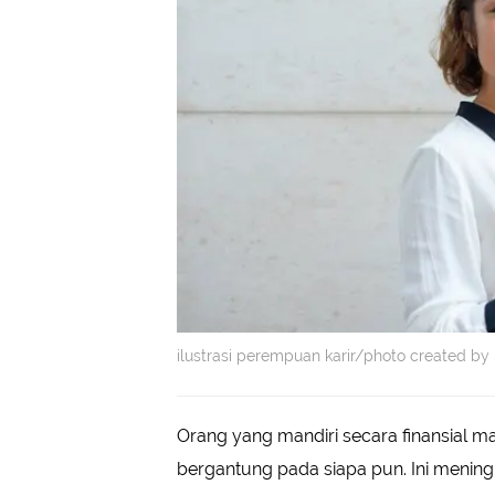
ilustrasi perempuan karir/photo created b
Orang yang mandiri secara finansial 
bergantung pada siapa pun. Ini meni