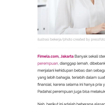
ilustrasi bekerja/photo created by pressfo
Fimela.com, Jakarta
Banyak sekali ste
perempuan
, dianggap lemah, dibebank
menjalani kehidupan bebas dan sebaga
yang lebih bahagia, terlebih dalam su
finansial, karena selama ini hanya pria
Padahal perempuan juga bisa melakuk
Nah, berikut ini adalah beberapa ala