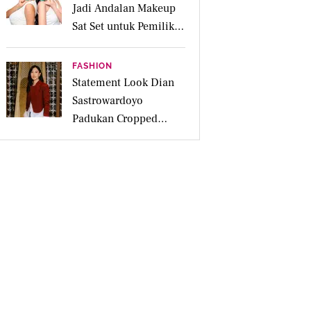
Jadi Andalan Makeup
Sat Set untuk Pemilik
Kulit Acne Prone
FASHION
Statement Look Dian
Sastrowardoyo
Padukan Cropped
Beskap dan Ripped
Jeans, Hadirkan Pesona
Kartini yang Edgy