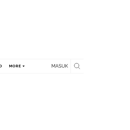
MASUK
D
MORE