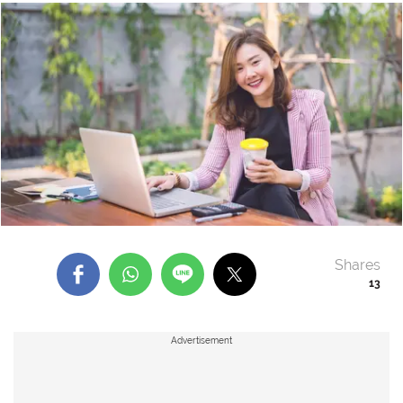
Shares
13
Advertisement