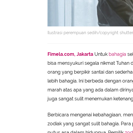
Ilustrasi perempuan sedih/copyright shutt
Fimela.com, Jakarta
Untuk
bahagia
se
bisa mensyukuri segala nikmat Tuhan d
orang yang berpikir santai dan seder
lebih bahagia. Ini berbeda dengan or
marah atas apa yang ada dalam dirinya
juga sangat sulit menemukan ketenan
Berbicara mengenai kebahagiaan, men
zodiak yang sangat sulit bahagia. Para
putus asa dalam hidupnya. Pemilik
zod