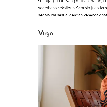
sebagai pribadi yang mudah marah, em
sederhana sekalipun. Scorpio juga ter
segala hal sesuai dengan kehendak hat
V
irgo