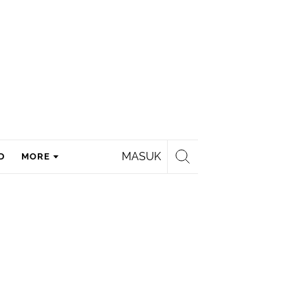
MASUK
D
MORE