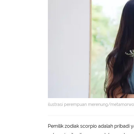
ilustrasi perempuan merenung/metamorwor
Pemilik zodiak scorpio adalah pribadi y