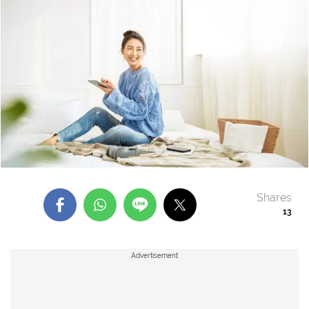
Shares
13
Advertisement