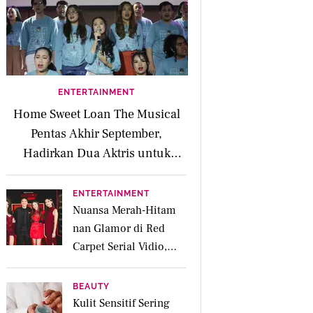
ENTERTAINMENT
Home Sweet Loan The Musical
Pentas Akhir September,
Hadirkan Dua Aktris untuk
Peran Kaluna
ENTERTAINMENT
Nuansa Merah-Hitam
nan Glamor di Red
Carpet Serial Vidio,
Jakarta Undercover:
Members Only
BEAUTY
Kulit Sensitif Sering