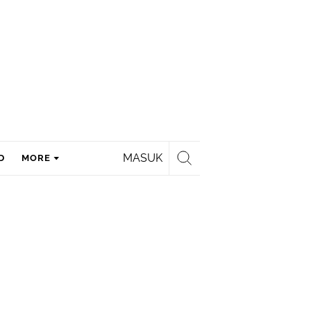
MASUK
D
MORE