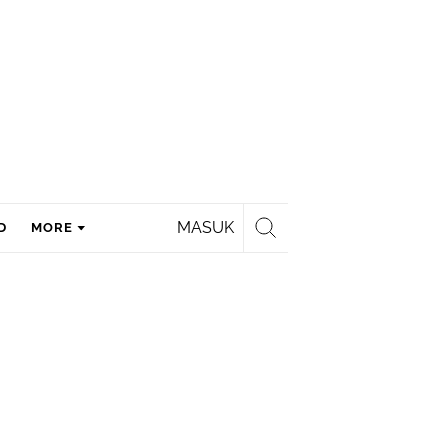
MASUK
D
MORE