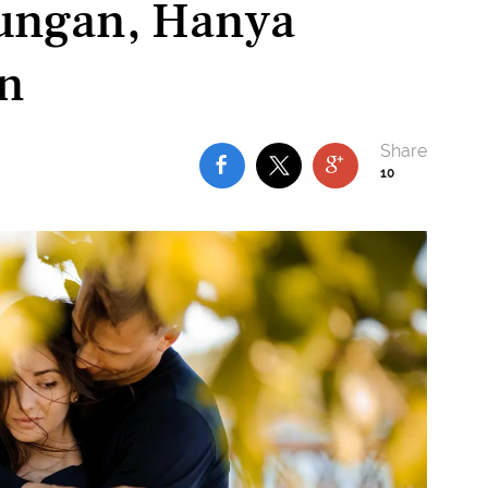
ungan, Hanya
an
10