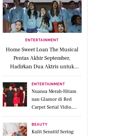
ENTERTAINMENT
Home Sweet Loan The Musical
Pentas Akhir September,
Hadirkan Dua Aktris untuk
Peran Kaluna
ENTERTAINMENT
Nuansa Merah-Hitam
nan Glamor di Red
Carpet Serial Vidio,
Jakarta Undercover:
Members Only
BEAUTY
Kulit Sensitif Sering