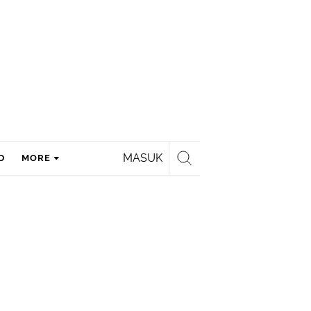
MASUK
D
MORE