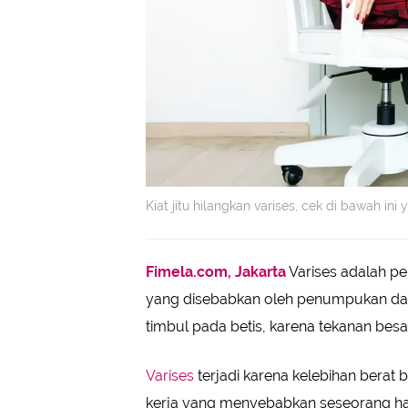
Kiat jitu hilangkan varises, cek di bawah ini 
Fimela.com, Jakarta
Varises adalah p
yang disebabkan oleh penumpukan dara
timbul pada betis, karena tekanan besa
Varises
terjadi karena kelebihan berat 
kerja yang menyebabkan seseorang har