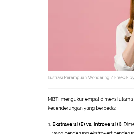
Ilustrasi Perempuan Wondering / Freepik b
MBTI mengukur empat dimensi utama k
kecenderungan yang berbeda:
Ekstraversi (E) vs. Introversi (I)
: Dim
yang cenderung ekstrovert cenderung