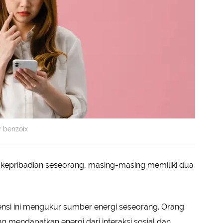
y benzoix
epribadian seseorang, masing-masing memiliki dua
ensi ini mengukur sumber energi seseorang. Orang
 mendapatkan energi dari interaksi sosial dan