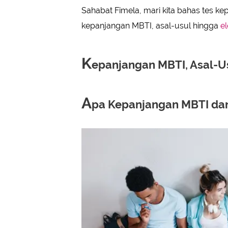
Sahabat Fimela, mari kita bahas tes kep
kepanjangan MBTI, asal-usul hingga
e
K
epanjangan MBTI, Asal-U
A
pa Kepanjangan MBTI da