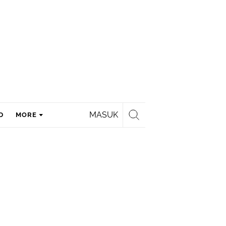
MASUK
D
MORE