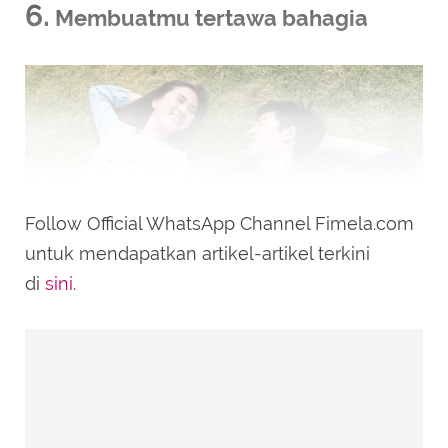
6.
Membuatmu tertawa bahagia
Follow Official WhatsApp Channel Fimela.com
untuk mendapatkan artikel-artikel terkini
di
sini
.
ilustrasi pasangan cinta/theshots.co/Shutterstock
Hidup ini terlalu singkat untuk dijalani dengan
serius sepanjang waktu. Bersama orang yang
tepat, kamu akan lebih mudah tertawa,