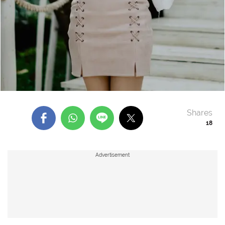
Shares
18
Advertisement