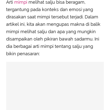
Arti Mimpi Melihat Salju
Arti
mimpi
melihat salju bisa beragam,
• Mimpi Melihat Salju Mencair
tergantung pada konteks dan emosi yang
• Mimpi Melihat Salju Kotor
dirasakan saat mimpi tersebut terjadi. Dalam
artikel ini, kita akan mengupas makna di balik
mimpi melihat salju dan apa yang mungkin
disampaikan oleh pikiran bawah sadarmu. Ini
dia berbagai arti mimpi tentang salju yang
bikin penasaran: