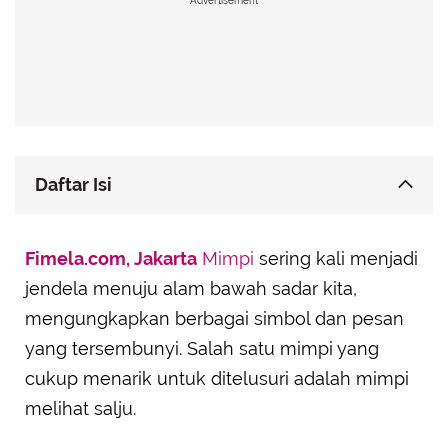
Advertisement
Daftar Isi
Arti Mimpi Melihat Salju
Fimela.com, Jakarta
Mimpi
sering kali menjadi
• Mimpi Melihat Salju Turun
jendela menuju alam bawah sadar kita,
• Mimpi Bermain Salju
mengungkapkan berbagai simbol dan pesan
• Mimpi Melihat Salju Menutupi Segala Sesuatu
yang tersembunyi. Salah satu mimpi yang
Arti Mimpi Melihat Salju
cukup menarik untuk ditelusuri adalah mimpi
• Mimpi Melihat Salju di Gunung
melihat salju.
• Mimpi Terjebak dalam Badai Salju